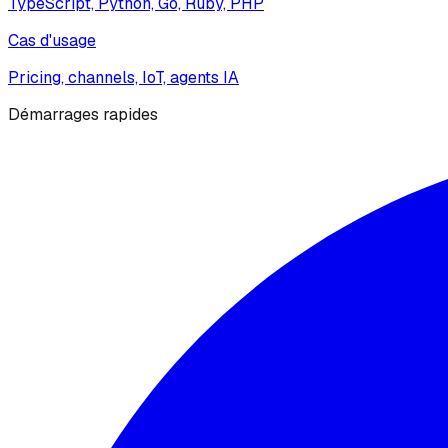
TypeScript, Python, Go, Ruby, PHP
Cas d'usage
Pricing, channels, IoT, agents IA
Démarrages rapides