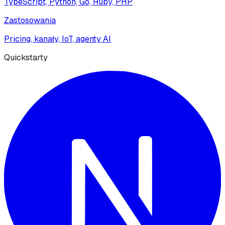
TypeScript, Python, Go, Ruby, PHP
Zastosowania
Pricing, kanały, IoT, agenty AI
Quickstarty