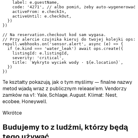
    label: e.guestName,

    code: '4271', // albo pomiń, żeby auto-wygenerować

    activeFrom: e.checkIn,

    activeUntil: e.checkOut,

  })

})

// Na reservation.checkout kod sam wygasa.

// Przy alercie czujnika kieruj do twojej kolejki ops:

repull.webhooks.on('sensor.alert', async (e) => {

  if (e.kind === 'water_leak') await ops.create({

    listingId: e.listingId,

    severity: 'critical',

    title: `Wykryto wyciek wody · ${e.location}`,

  })

})
Te kształty pokazują, jak o tym myślimy — finalne nazwy
metod wjadą wraz z publicznym release'em. Vendorzy
zamków na v1: Yale, Schlage, August. Klimat: Nest,
ecobee, Honeywell.
Wkrótce
Budujemy to z ludźmi, którzy będą
tego używać.