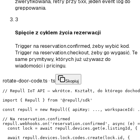
zweryfikowana, retry przy 5xx, jeden event log do
greppowania.
3
Spięcie z cyklem życia rezerwacji
Trigger na reservation.confirmed, żeby wybić kod.
Trigger na reservation.checkout, żeby go wygasić. Te
same prymitywy, których już używasz do
wiadomości i pricingu.
rotate-door-code.ts
·
ts
Skopiuj
// Repull IoT API — wkrótce. Kształt, do którego dochod
import { Repull } from '@repull/sdk'

const repull = new Repull({ apiKey: ..., workspaceId: .
// Na reservation.confirmed

repull.webhooks.on('reservation.confirmed', async (e) =
  const lock = await repull.devices.get(e.listingId, { 
  await repull.devices.lock.codes.create(lock.id, {
