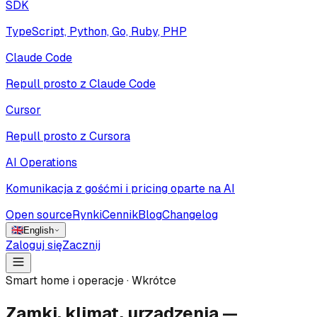
SDK
TypeScript, Python, Go, Ruby, PHP
Claude Code
Repull prosto z Claude Code
Cursor
Repull prosto z Cursora
AI Operations
Komunikacja z gośćmi i pricing oparte na AI
Open source
Rynki
Cennik
Blog
Changelog
🇬🇧
English
Zaloguj się
Zacznij
Smart home i operacje · Wkrótce
Zamki, klimat, urządzenia —