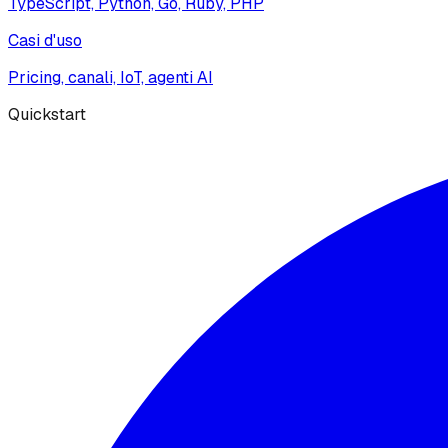
TypeScript, Python, Go, Ruby, PHP
Casi d'uso
Pricing, canali, IoT, agenti AI
Quickstart